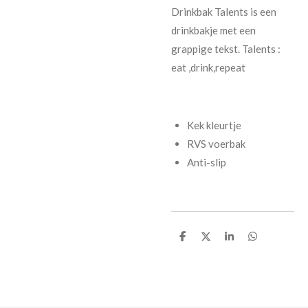
Drinkbak Talents is een
drinkbakje met een
grappige tekst. Talents :
eat ,drink,repeat
Kek kleurtje
RVS voerbak
Anti-slip
D
D
S
D
e
e
h
e
l
e
a
l
e
l
r
e
n
e
n