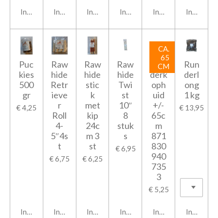
In winkelwagen
In winkelwagen
In winkelwagen
In winkelwagen
In winkelwagen
In winkel
CA.
65
Puc
Raw
Raw
Raw
Run
Run
CM
kies
hide
hide
hide
derk
derl
500
Retr
stic
Twi
oph
ong
gr
ieve
k
st
uid
1 kg
r
met
10″
+/-
€ 4,25
€ 13,95
Roll
kip
8
65c
4-
24c
stuk
m
5″4s
m 3
s
871
t
st
830
€ 6,95
940
€ 6,75
€ 6,25
735
3
€ 5,25
In winkelwagen
In winkelwagen
In winkelwagen
In winkelwagen
In winkelwagen
In winkel