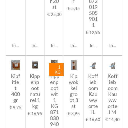
r 20
r
872
st
019
€ 5,45
505
€ 25,00
901
1
€ 12,95
In winkelwagen
In winkelwagen
In winkelwagen
In winkelwagen
In winkelwagen
In winkel
1
KG
Kipf
Kipp
Kipp
Kip
Koff
Koff
itle
enp
enp
wok
ieb
ieb
t
oot
oot
kel
oom
oom
400
natu
wit
gro
Kau
Kau
gr
rel 1
1
ot 3
ww
ww
kg
KG
st
orte
orte
€ 9,75
871
l L
l M
€ 16,95
€ 3,95
830
€ 16,60
€ 14,40
940