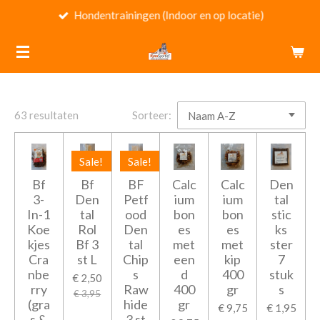
Hondentrainingen (Indoor en op locatie)
Ga
direct
naar
de
hoofdinhoud
63 resultaten
Sorteer:
Sale!
Sale!
Bf
Bf
BF
Calc
Calc
Den
3-
Den
Petf
ium
ium
tal
In-1
tal
ood
bon
bon
stic
Koe
Rol
Den
es
es
ks
kjes
Bf 3
tal
met
met
ster
Cra
st L
Chip
een
kip
7
nbe
s
d
400
stuk
€ 2,50
rry
Raw
400
gr
s
€ 3,95
(gra
hide
gr
€ 9,75
€ 1,95
s &
3 st