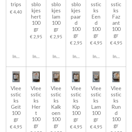
trips
sblo
sblo
sblo
sstic
sstic
kjes
kjes
kjes
ks
ks
€ 4,40
hert
lam
paar
Een
Faz
100
100
d
d
ant
gr
gr
100
100
100
gr
gr
gr
€ 2,95
€ 2,95
€ 2,95
€ 4,95
€ 4,95
In winkelwagen
In winkelwagen
In winkelwagen
In winkelwagen
In winkelwagen
In winkel
Vlee
Vlee
Vlee
Vlee
Vlee
Vlee
sstic
sstic
sstic
sstic
sstic
sstic
ks
ks
ks
ks
ks
ks
Geit
Her
Kalk
Kip
Lam
Run
100
t
oen
100
100
d
gr
100
100
gr
gr
100
gr
gr
gr
€ 4,95
€ 4,95
€ 4,95