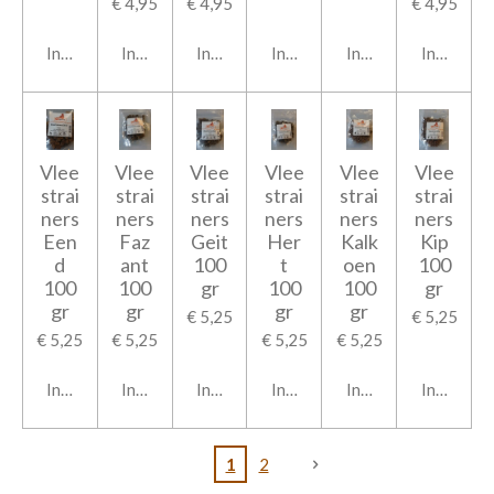
€ 4,95
€ 4,95
€ 4,95
In winkelwagen
In winkelwagen
In winkelwagen
In winkelwagen
In winkelwagen
In winkel
Vlee
Vlee
Vlee
Vlee
Vlee
Vlee
strai
strai
strai
strai
strai
strai
ners
ners
ners
ners
ners
ners
Een
Faz
Geit
Her
Kalk
Kip
d
ant
100
t
oen
100
100
100
gr
100
100
gr
gr
gr
gr
gr
€ 5,25
€ 5,25
€ 5,25
€ 5,25
€ 5,25
€ 5,25
In winkelwagen
In winkelwagen
In winkelwagen
In winkelwagen
In winkelwagen
In winkel
1
2