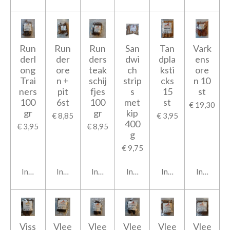
Run
Run
Run
San
Tan
Vark
derl
der
ders
dwi
dpla
ens
ong
ore
teak
ch
ksti
ore
Trai
n +
schij
strip
cks
n 10
ners
pit
fjes
s
15
st
100
6st
100
met
st
€ 19,30
gr
gr
kip
€ 8,85
€ 3,95
400
€ 3,95
€ 8,95
g
€ 9,75
In winkelwagen
In winkelwagen
In winkelwagen
In winkelwagen
In winkelwagen
In winkel
Viss
Vlee
Vlee
Vlee
Vlee
Vlee