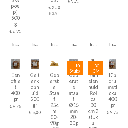
€ 9,75
poe
€ 2,50
p)
€ 3,95
500
g
€ 6,95
In winkelwagen
In winkelwagen
In winkelwagen
In winkelwagen
In winkelwagen
In winkel
10
30
Stuks
CM
Een
Geit
Gep
Gep
Kam
Kip
dfile
enk
erst
erst
elen
dru
t
oph
e
e
huid
msti
400
uid
Staa
staa
Rol
cks
gr
200
f
f
ca
400
gr
25c
Ø15
30
gr
€ 9,75
m
mm
cm 2
€ 5,00
€ 9,75
80-
20-
stuk
90g
30g
s