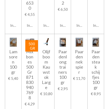
653
2
0
€ 6,50
€ 4,55
In winkelwagen
In winkelwagen
In winkelwagen
In winkelwagen
In winkelwagen
In winkel
500
GR
Lam
Mix
Olijf
Paar
Paar
Paar
sore
bon
boo
denl
den
den
n
es
m
ong
nek
stea
100
500
Kau
trai
spie
k
gr
Gr
wst
ners
r
schij
871
ok
100
fjes
€ 5,40
€ 11,70
830
Larg
gr
100
940
e
gr
€ 2,95
769
€ 10,80
€ 8,95
8
€ 4,29