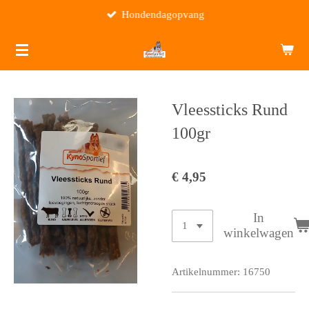
Hondendagopvang
Ga
direct
naar
de
hoofdinhoud
Vleessticks Rund
100gr
€ 4,95
In
winkelwagen
Artikelnummer:
16750