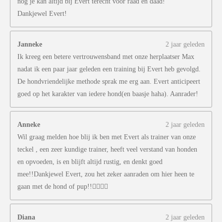
nog je kan altijd bij Evert terecht voor raad en daad!
Dankjewel Evert!
Janneke
2 jaar geleden
Ik kreeg een betere vertrouwensband met onze herplaatser Max
nadat ik een paar jaar geleden een training bij Evert heb gevolgd.
De hondvriendelijke methode sprak me erg aan. Evert anticipeert
goed op het karakter van iedere hond(en baasje haha). Aanrader!
Anneke
2 jaar geleden
Wil graag melden hoe blij ik ben met Evert als trainer van onze
teckel , een zeer kundige trainer, heeft veel verstand van honden
en opvoeden, is en blijft altijd rustig, en denkt goed
mee!!Dankjewel Evert, zou het zeker aanraden om hier heen te
gaan met de hond of pup!!👍🏻👍🏻
Diana
2 jaar geleden