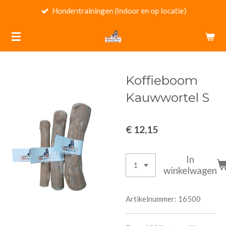
Hondentrainingen (Indoor en op locatie)
Ga
direct
naar
de
hoofdinhoud
Koffieboom
Kauwwortel S
€ 12,15
In
winkelwagen
Artikelnummer:
16500