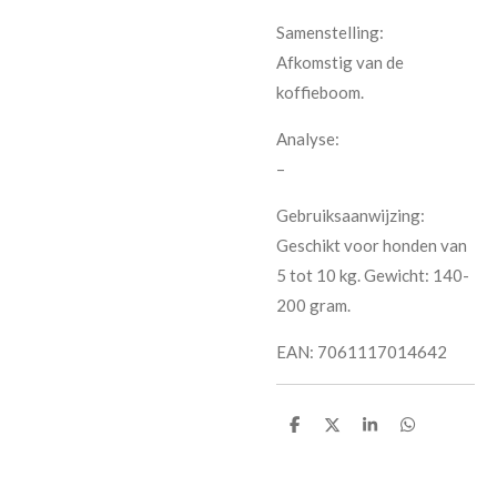
Samenstelling:
Afkomstig van de
koffieboom.
Analyse:
–
Gebruiksaanwijzing:
Geschikt voor honden van
5 tot 10 kg. Gewicht: 140-
200 gram.
EAN: 7061117014642
D
D
S
D
e
e
h
e
l
e
a
l
e
l
r
e