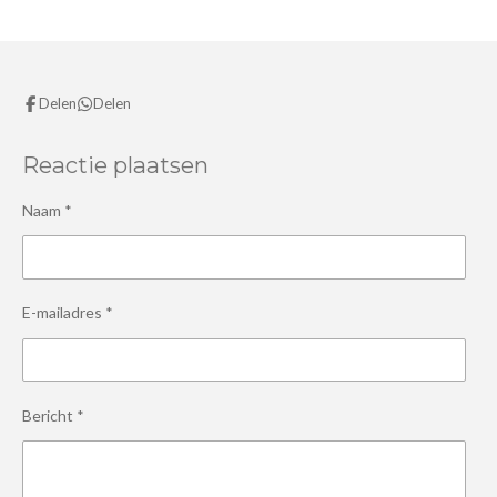
n
e
n
Delen
Delen
Reactie plaatsen
Naam *
E-mailadres *
Bericht *