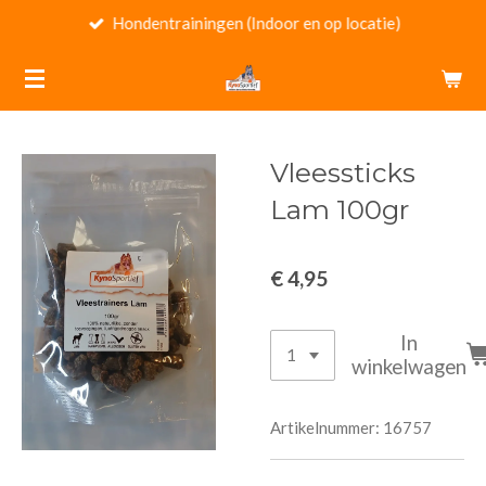
Hondentrainingen (Indoor en op locatie)
Ga
direct
naar
de
hoofdinhoud
Vleessticks
Lam 100gr
€ 4,95
In
winkelwagen
Artikelnummer:
16757