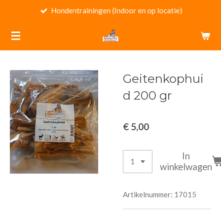
Hondentrainingen (Indoor en op locatie)
Ga
direct
naar
de
hoofdinhoud
Geitenkophui
d 200 gr
€ 5,00
In
winkelwagen
Artikelnummer:
17015