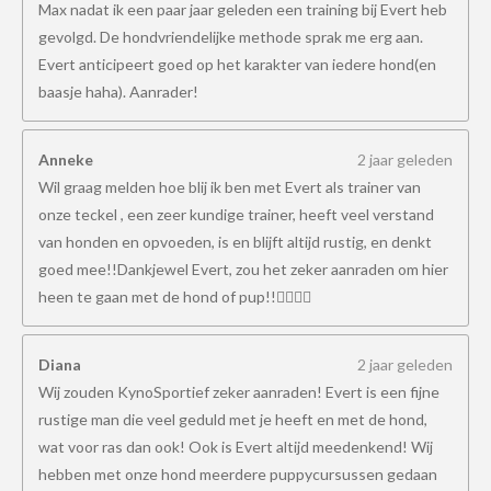
Max nadat ik een paar jaar geleden een training bij Evert heb
gevolgd. De hondvriendelijke methode sprak me erg aan.
Evert anticipeert goed op het karakter van iedere hond(en
baasje haha). Aanrader!
Anneke
2 jaar geleden
Wil graag melden hoe blij ik ben met Evert als trainer van
onze teckel , een zeer kundige trainer, heeft veel verstand
van honden en opvoeden, is en blijft altijd rustig, en denkt
goed mee!!Dankjewel Evert, zou het zeker aanraden om hier
heen te gaan met de hond of pup!!👍🏻👍🏻
Diana
2 jaar geleden
Wij zouden KynoSportief zeker aanraden! Evert is een fijne
rustige man die veel geduld met je heeft en met de hond,
wat voor ras dan ook! Ook is Evert altijd meedenkend! Wij
hebben met onze hond meerdere puppycursussen gedaan