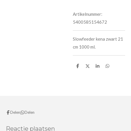
Artikelnummer:
5400585154672
Slowfeeder kena zwart 21
cm 1000 ml.
D
D
S
D
e
e
h
e
l
e
a
l
e
l
r
e
n
e
n
Delen
Delen
Reactie plaatsen