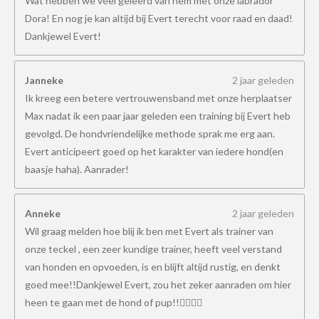
Wat hebben we veel geleerd van hem met onze labrador
Dora! En nog je kan altijd bij Evert terecht voor raad en daad!
Dankjewel Evert!
Janneke
2 jaar geleden
Ik kreeg een betere vertrouwensband met onze herplaatser
Max nadat ik een paar jaar geleden een training bij Evert heb
gevolgd. De hondvriendelijke methode sprak me erg aan.
Evert anticipeert goed op het karakter van iedere hond(en
baasje haha). Aanrader!
Anneke
2 jaar geleden
Wil graag melden hoe blij ik ben met Evert als trainer van
onze teckel , een zeer kundige trainer, heeft veel verstand
van honden en opvoeden, is en blijft altijd rustig, en denkt
goed mee!!Dankjewel Evert, zou het zeker aanraden om hier
heen te gaan met de hond of pup!!👍🏻👍🏻