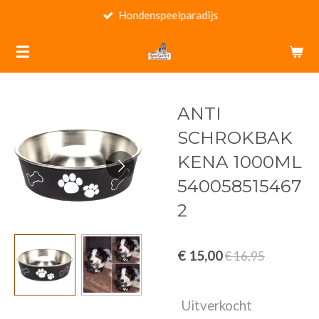
Hondenspeelparadijs
Ga
direct
naar
de
hoofdinhoud
ANTI
SCHROKBAK
KENA 1000ML
540058515467
2
€ 15,00
€ 16,95
Uitverkocht