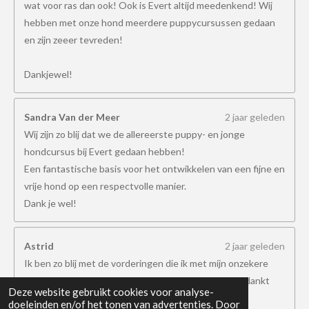
wat voor ras dan ook! Ook is Evert altijd meedenkend! Wij
hebben met onze hond meerdere puppycursussen gedaan
en zijn zeeer tevreden!
Dankjewel!
Sandra Van der Meer
2 jaar geleden
Wij zijn zo blij dat we de allereerste puppy- en jonge
hondcursus bij Evert gedaan hebben!
Een fantastische basis voor het ontwikkelen van een fijne en
vrije hond op een respectvolle manier.
Dank je wel!
Astrid
2 jaar geleden
Ik ben zo blij met de vorderingen die ik met mijn onzekere
hond heb gemaakt door jullie manier van trainen. Bedankt
Deze website gebruikt cookies voor analyse-
KynoSportief.
doeleinden en/of het tonen van advertenties. Door