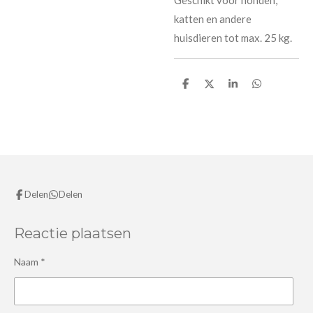
katten en andere
huisdieren tot max. 25 kg.
D
D
S
D
e
e
h
e
l
e
a
l
e
l
r
e
n
e
n
Delen
Delen
Reactie plaatsen
Naam *