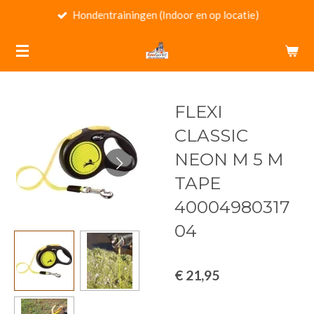
Hondentrainingen (Indoor en op locatie)
Ga
direct
naar
de
hoofdinhoud
FLEXI
CLASSIC
NEON M 5 M
TAPE
40004980317
04
€ 21,95