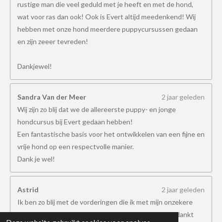
rustige man die veel geduld met je heeft en met de hond,
wat voor ras dan ook! Ook is Evert altijd meedenkend! Wij
hebben met onze hond meerdere puppycursussen gedaan
en zijn zeeer tevreden!
Dankjewel!
Sandra Van der Meer
2 jaar geleden
Wij zijn zo blij dat we de allereerste puppy- en jonge
hondcursus bij Evert gedaan hebben!
Een fantastische basis voor het ontwikkelen van een fijne en
vrije hond op een respectvolle manier.
Dank je wel!
Astrid
2 jaar geleden
Ik ben zo blij met de vorderingen die ik met mijn onzekere
hond heb gemaakt door jullie manier van trainen. Bedankt