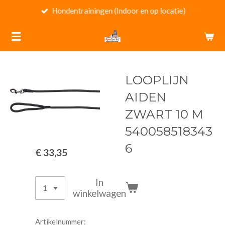
Hondentrainingen (Indoor en op locatie)
Ga
direct
naar
de
hoofdinhoud
LOOPLIJN
AIDEN
ZWART 10 M
540058518343
6
€ 33,35
In
winkelwagen
Artikelnummer: