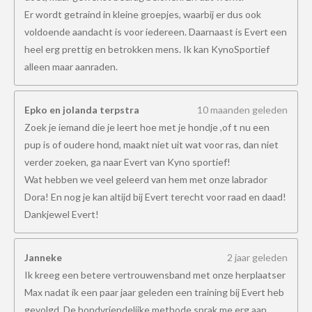
Er wordt getraind in kleine groepjes, waarbij er dus ook
voldoende aandacht is voor iedereen. Daarnaast is Evert een
heel erg prettig en betrokken mens. Ik kan KynoSportief
alleen maar aanraden.
Epko en jolanda terpstra
10 maanden geleden
Zoek je iemand die je leert hoe met je hondje ,of t nu een
pup is of oudere hond, maakt niet uit wat voor ras, dan niet
verder zoeken, ga naar Evert van Kyno sportief!
Wat hebben we veel geleerd van hem met onze labrador
Dora! En nog je kan altijd bij Evert terecht voor raad en daad!
Dankjewel Evert!
Janneke
2 jaar geleden
Ik kreeg een betere vertrouwensband met onze herplaatser
Max nadat ik een paar jaar geleden een training bij Evert heb
gevolgd. De hondvriendelijke methode sprak me erg aan.