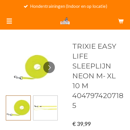
Hondentrainingen (Indoor en op locatie)
Ga
direct
naar
de
hoofdinhoud
TRIXIE EASY
LIFE
SLEEPLIJN
NEON M- XL
10 M
404797420718
5
€ 39,99