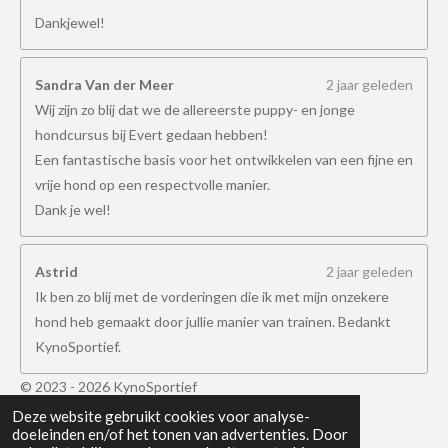
Dankjewel!
Sandra Van der Meer
2 jaar geleden
Wij zijn zo blij dat we de allereerste puppy- en jonge
hondcursus bij Evert gedaan hebben!
Een fantastische basis voor het ontwikkelen van een fijne en
vrije hond op een respectvolle manier.
Dank je wel!
Astrid
2 jaar geleden
Ik ben zo blij met de vorderingen die ik met mijn onzekere
hond heb gemaakt door jullie manier van trainen. Bedankt
KynoSportief.
© 2023 - 2026 KynoSportief
Powered by
JouwWeb
Deze website gebruikt cookies voor analyse-
doeleinden en/of het tonen van advertenties. Door