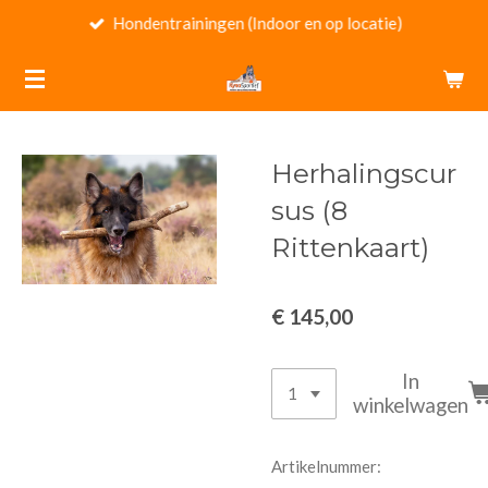
Hondentrainingen (Indoor en op locatie)
Ga
direct
naar
de
hoofdinhoud
Herhalingscur
sus (8
Rittenkaart)
€ 145,00
In
winkelwagen
Artikelnummer: