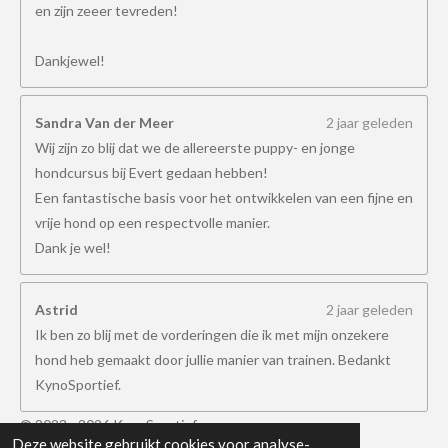
en zijn zeeer tevreden!
Dankjewel!
Sandra Van der Meer
2 jaar geleden
Wij zijn zo blij dat we de allereerste puppy- en jonge
hondcursus bij Evert gedaan hebben!
Een fantastische basis voor het ontwikkelen van een fijne en
vrije hond op een respectvolle manier.
Dank je wel!
Astrid
2 jaar geleden
Ik ben zo blij met de vorderingen die ik met mijn onzekere
hond heb gemaakt door jullie manier van trainen. Bedankt
KynoSportief.
© 2023 - 2026 KynoSportief
Deze website gebruikt cookies voor analyse-