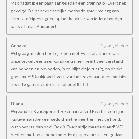
Max nadat ik een paar jaar geleden een training bij Evert heb
gevolgd. De hondvriendelijke methode sprak me erg aan.
Evert anticipeert goed op het karakter van iedere hond(en
baasje haha). Aanrader!
Anneke
2 jaar geleden
Wil graag melden hoe blij ik ben met Evert als trainer van
onze teckel , een zeer kundige trainer, heeft veel verstand
van honden en opvoeden, is en blijft altijd rustig, en denkt
goed mee!!Dankjewel Evert, zou het zeker aanraden om hier
heen te gaan met de hond of pup!!👍🏻👍🏻
Diana
2 jaar geleden
Wij zouden KynoSportief zeker aanraden! Evert is een fijne
rustige man die veel geduld met je heeft en met de hond,
wat voor ras dan ook! Ook is Evert altijd meedenkend! Wij
hebben met onze hond meerdere puppycursussen gedaan