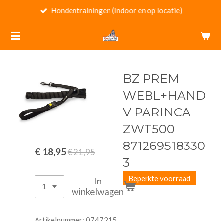
Hondentrainingen (Indoor en op locatie)
Ga
direct
naar
de
hoofdinhoud
BZ PREM
WEBL+HAND
V PARINCA
ZWT500
871269518330
€ 18,95
€ 21,95
3
Beperkte voorraad
In
winkelwagen
Artikelnummer:
0747215