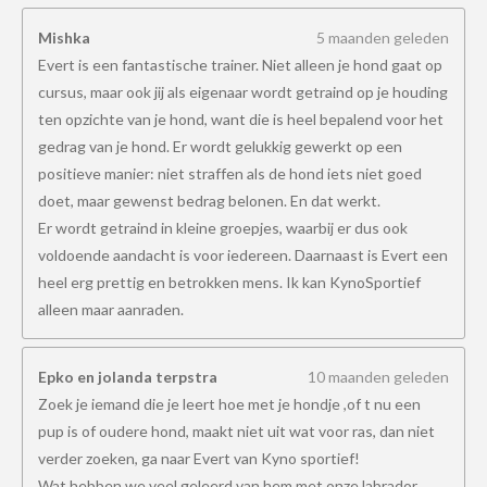
Mishka
5 maanden geleden
Evert is een fantastische trainer. Niet alleen je hond gaat op
cursus, maar ook jij als eigenaar wordt getraind op je houding
ten opzichte van je hond, want die is heel bepalend voor het
gedrag van je hond. Er wordt gelukkig gewerkt op een
positieve manier: niet straffen als de hond iets niet goed
doet, maar gewenst bedrag belonen. En dat werkt.
Er wordt getraind in kleine groepjes, waarbij er dus ook
voldoende aandacht is voor iedereen. Daarnaast is Evert een
heel erg prettig en betrokken mens. Ik kan KynoSportief
alleen maar aanraden.
Epko en jolanda terpstra
10 maanden geleden
Zoek je iemand die je leert hoe met je hondje ,of t nu een
pup is of oudere hond, maakt niet uit wat voor ras, dan niet
verder zoeken, ga naar Evert van Kyno sportief!
Wat hebben we veel geleerd van hem met onze labrador