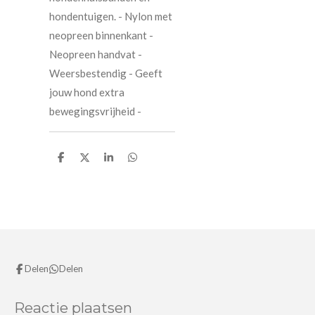
hondentuigen. - Nylon met
neopreen binnenkant -
Neopreen handvat -
Weersbestendig - Geeft
jouw hond extra
bewegingsvrijheid -
D
D
S
D
e
e
h
e
l
e
a
l
e
l
r
e
n
e
n
Delen
Delen
Reactie plaatsen