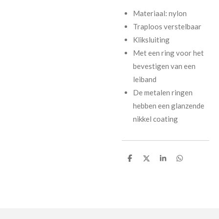
Materiaal: nylon
Traploos verstelbaar
Kliksluiting
Met een ring voor het
bevestigen van een
leiband
De metalen ringen
hebben een glanzende
nikkel coating
D
D
S
D
e
e
h
e
l
e
a
l
e
l
r
e
n
e
n