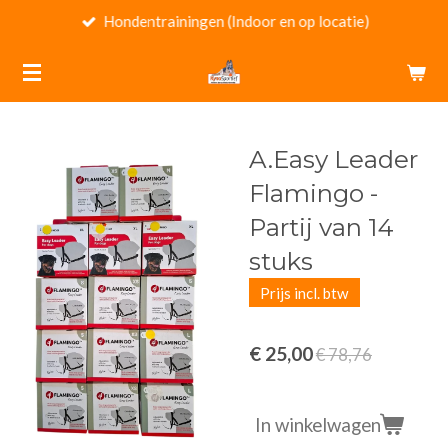
Hondentrainingen (Indoor en op locatie)
Ga
direct
naar
de
hoofdinhoud
A.Easy Leader
Flamingo -
Partij van 14
stuks
Prijs incl. btw
€ 25,00
€ 78,76
In winkelwagen