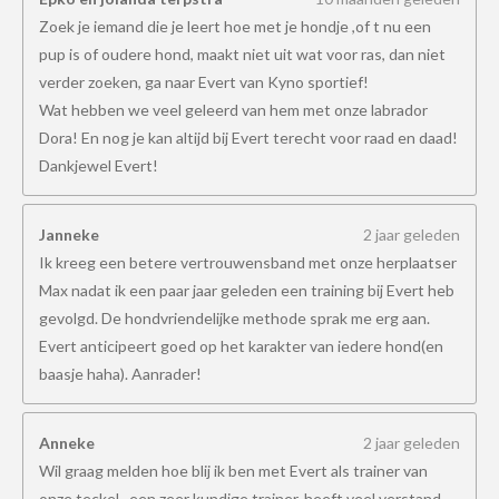
Zoek je iemand die je leert hoe met je hondje ,of t nu een
pup is of oudere hond, maakt niet uit wat voor ras, dan niet
verder zoeken, ga naar Evert van Kyno sportief!
Wat hebben we veel geleerd van hem met onze labrador
Dora! En nog je kan altijd bij Evert terecht voor raad en daad!
Dankjewel Evert!
Janneke
2 jaar geleden
Ik kreeg een betere vertrouwensband met onze herplaatser
Max nadat ik een paar jaar geleden een training bij Evert heb
gevolgd. De hondvriendelijke methode sprak me erg aan.
Evert anticipeert goed op het karakter van iedere hond(en
baasje haha). Aanrader!
Anneke
2 jaar geleden
Wil graag melden hoe blij ik ben met Evert als trainer van
onze teckel , een zeer kundige trainer, heeft veel verstand