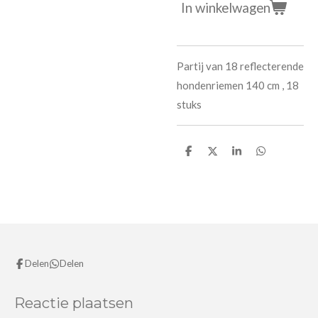
In winkelwagen
Partij van 18 reflecterende
hondenriemen 140 cm , 18
stuks
D
D
S
D
e
e
h
e
l
e
a
l
e
l
r
e
n
e
n
Delen
Delen
Reactie plaatsen