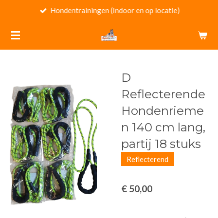
Hondentrainingen (Indoor en op locatie)
Ga
direct
naar
de
hoofdinhoud
D
Reflecterende
Hondenrieme
n 140 cm lang,
partij 18 stuks
Reflecterend
€ 50,00