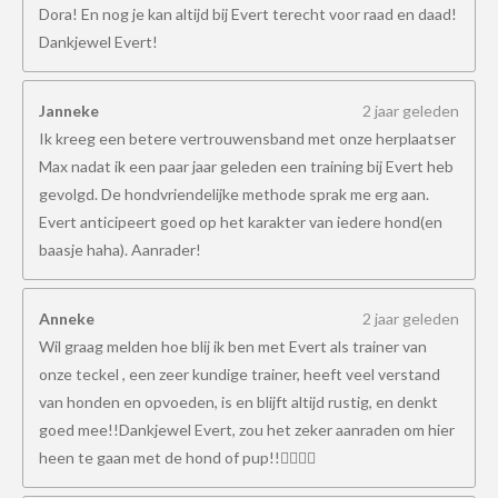
Dora! En nog je kan altijd bij Evert terecht voor raad en daad!
Dankjewel Evert!
Janneke
2 jaar geleden
Ik kreeg een betere vertrouwensband met onze herplaatser
Max nadat ik een paar jaar geleden een training bij Evert heb
gevolgd. De hondvriendelijke methode sprak me erg aan.
Evert anticipeert goed op het karakter van iedere hond(en
baasje haha). Aanrader!
Anneke
2 jaar geleden
Wil graag melden hoe blij ik ben met Evert als trainer van
onze teckel , een zeer kundige trainer, heeft veel verstand
van honden en opvoeden, is en blijft altijd rustig, en denkt
goed mee!!Dankjewel Evert, zou het zeker aanraden om hier
heen te gaan met de hond of pup!!👍🏻👍🏻