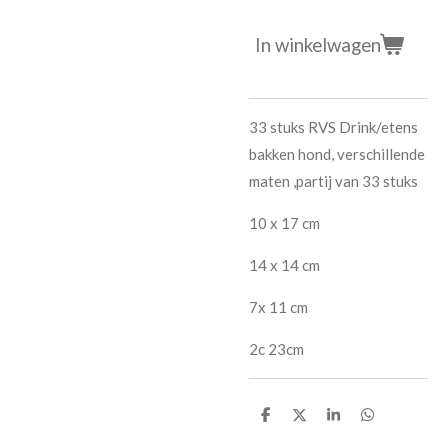
In winkelwagen
33 stuks RVS Drink/etens
bakken hond, verschillende
maten ,partij van 33 stuks
10 x 17 cm
14 x 14 cm
7x 11 cm
2c 23cm
D
D
S
D
e
e
h
e