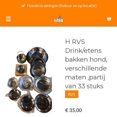
Hondentrainingen (Indoor en op locatie)
Ga
direct
naar
de
hoofdinhoud
H RVS
Drink/etens
bakken hond,
verschillende
maten ,partij
van 33 stuks
RVS
€ 35,00