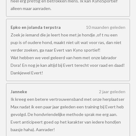
heel erg prettig en betrokken mens. Ik kan KynoSportief
alleen maar aanraden.
Epko en jolanda terpstra
10 maanden geleden
Zoek je iemand die je leert hoe met je hondje ,of t nu een
pup is of oudere hond, maakt niet uit wat voor ras, dan niet
verder zoeken, ga naar Evert van Kyno sportief!
Wat hebben we veel geleerd van hem met onze labrador
Dora! En nog je kan altijd bij Evert terecht voor raad en daad!
Dankjewel Evert!
Janneke
2 jaar geleden
Ik kreeg een betere vertrouwensband met onze herplaatser
Max nadat ik een paar jaar geleden een training bij Evert heb
gevolgd. De hondvriendelijke methode sprak me erg aan.
Evert anticipeert goed op het karakter van iedere hond(en
baasje haha). Aanrader!