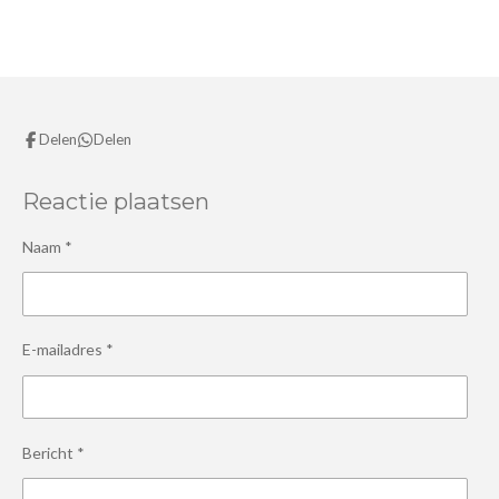
l
e
a
l
e
l
r
e
n
e
n
Delen
Delen
Reactie plaatsen
Naam *
E-mailadres *
Bericht *